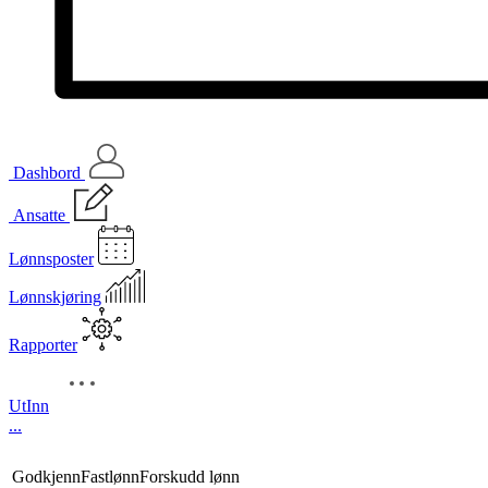
Dashbord
Ansatte
Lønnsposter
Lønnskjøring
Rapporter
UtInn
...
Godkjenn
Fastlønn
Forskudd lønn