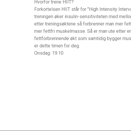
Hvorfor trene HIIT?
Forkortelsen HIIT står for "High Intensity Interval
treningen øker insulin-sensitiviteten med mell
etter treningsøktene så forbrenner man mer fe
mer fettfri muskelmasse. Så er man ute etter 
fettforbrennende økt som samtidig bygger musk
er dette timen for deg.
Onsdag: 19:10