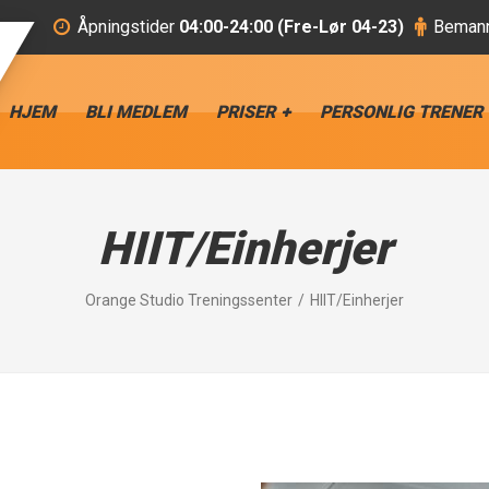
Åpningstider
04:00-24:00 (Fre-Lør 04-23)
Bemann
HJEM
BLI MEDLEM
PRISER
PERSONLIG TRENER
HIIT/Einherjer
Orange Studio Treningssenter
HIIT/Einherjer