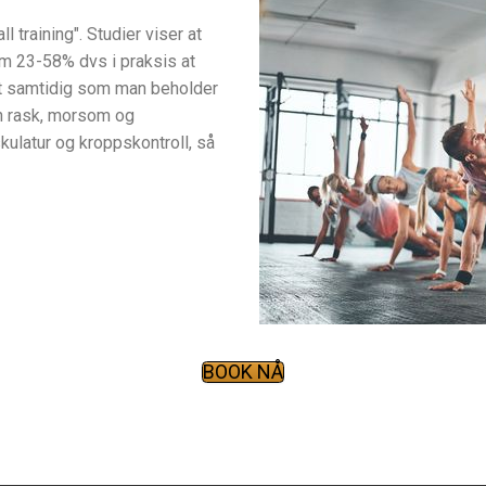
l training". Studier viser at
om 23-58% dvs i praksis at
tt samtidig som man beholder
en rask, morsom og
ulatur og kroppskontroll, så
BOOK NÅ