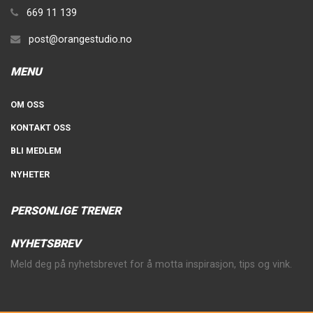
669 11 139
post@orangestudio.no
MENU
OM OSS
KONTAKT OSS
BLI MEDLEM
NYHETER
PERSONLIGE TRENER
NYHETSBREV
Meld deg på nyhetsbrevet for å motta inspirasjon, tips og vink.